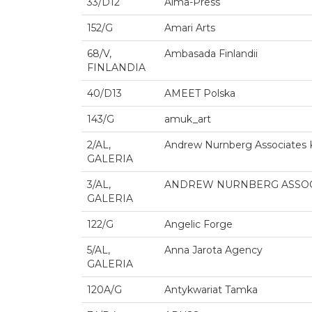
33/D12
Alma-Press
152/G
Amari Arts
68/V,
Ambasada Finlandii
FINLANDIA
40/D13
AMEET Polska
143/G
amuk_art
2/AL,
Andrew Nurnberg Associates 
GALERIA
3/AL,
ANDREW NURNBERG ASSO
GALERIA
122/G
Angelic Forge
5/AL,
Anna Jarota Agency
GALERIA
120A/G
Antykwariat Tamka