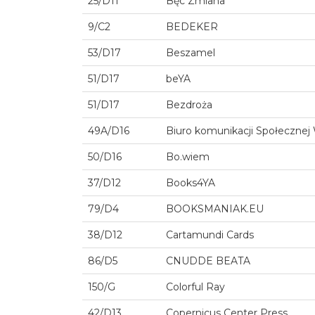
25/D11
Bęc Zmiana
9/C2
BEDEKER
53/D17
Beszamel
51/D17
beYA
51/D17
Bezdroża
49A/D16
Biuro komunikacji Społeczn
50/D16
Bo.wiem
37/D12
Books4YA
79/D4
BOOKSMANIAK.EU
38/D12
Cartamundi Cards
86/D5
CNUDDE BEATA
150/G
Colorful Ray
42/D13
Copernicus Center Press