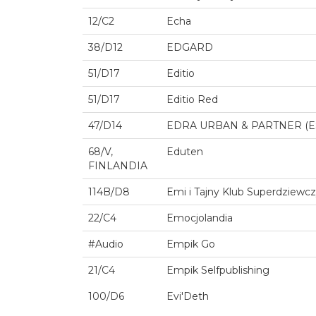
12/C2
Echa
38/D12
EDGARD
51/D17
Editio
51/D17
Editio Red
47/D14
EDRA URBAN & PARTNER (E
68/V,
Eduten
FINLANDIA
114B/D8
Emi i Tajny Klub Superdziewc
22/C4
Emocjolandia
#Audio
Empik Go
21/C4
Empik Selfpublishing
100/D6
Evi'Deth