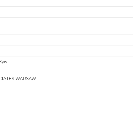
Kyiv
CIATES WARSAW