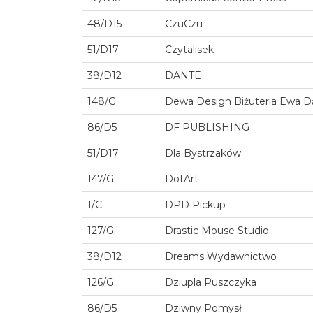
48/D15
CzuCzu
51/D17
Czytalisek
38/D12
DANTE
148/G
Dewa Design Biżuteria Ewa 
86/D5
DF PUBLISHING
51/D17
Dla Bystrzaków
147/G
DotArt
1/C
DPD Pickup
127/G
Drastic Mouse Studio
38/D12
Dreams Wydawnictwo
126/G
Dziupla Puszczyka
86/D5
Dziwny Pomysł