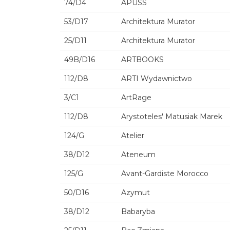
74/D4
APUSS
53/D17
Architektura Murator
25/D11
Architektura Murator
49B/D16
ARTBOOKS
112/D8
ARTI Wydawnictwo
3/C1
ArtRage
112/D8
Arystoteles' Matusiak Marek
124/G
Atelier
38/D12
Ateneum
125/G
Avant-Gardiste Morocco
50/D16
Azymut
38/D12
Babaryba