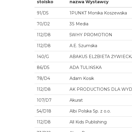
stoisko
nazwa Wystawcy
91/D5
1PUNKT Monika Koszewska
70/D2
3S Media
112/D8
5WHY PROMOTION
112/D8
A.E. Szumska
140/G
ABAKUS ELŻBIETA ŻYWIECK
86/D5
ADA TULIŃSKA
78/D4
Adam Kosik
112/D8
AK PRODUCTIONS DLA WY
107/D7
Akurat
54/D18
Albi Polska Sp. z o.o.
112/D8
All Kids Publishing